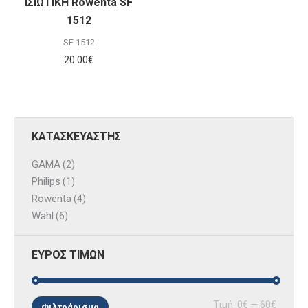
ΙΣΙΩΤΙΚΗ Rowenta SF
1512
SF 1512
20.00
€
ΚΑΤΑΣΚΕΥΑΣΤΗΣ
GAMA
(2)
Philips
(1)
Rowenta
(4)
Wahl
(6)
ΕΥΡΟΣ ΤΙΜΩΝ
Ελάχισ
Μέγισ
Τιμή:
0€
—
60€
Φιλτράρισμα