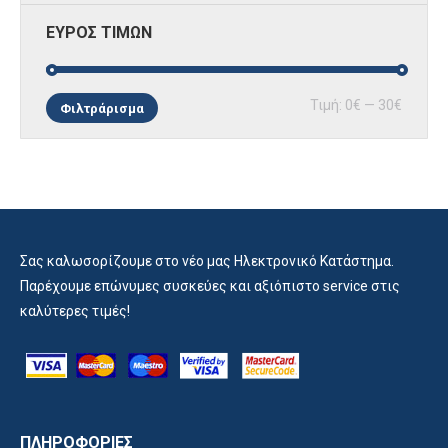
ΕΥΡΟΣ ΤΙΜΩΝ
Ελάχισ
Μέγισ
Τιμή:
0€
—
30€
Φιλτράρισμα
τιμή
τιμή
Σας καλωσορίζουμε στο νέο μας Ηλεκτρονικό Κατάστημα.
Παρέχουμε επώνυμες συσκεύες και αξιόπιστο service στις
καλύτερες τιμές!
ΠΛΗΡΟΦΟΡΙΕΣ