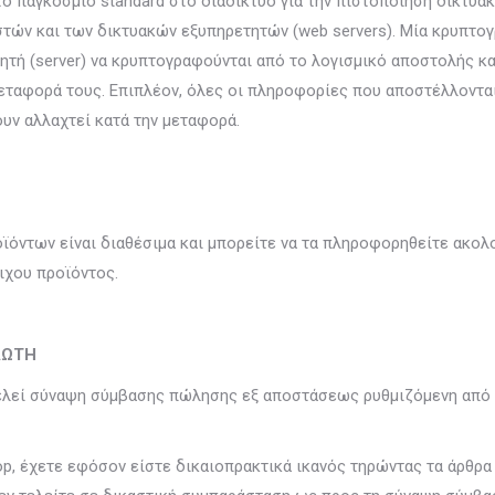
το παγκόσμιο standard στο διαδίκτυο για την πιστοποίηση δικτυα
τών και των δικτυακών εξυπηρετητών (web servers). Μία κρυπτογ
ητή (server) να κρυπτογραφούνται από το λογισμικό αποστολής κ
ταφορά τους. Επιπλέον, όλες οι πληροφορίες που αποστέλλονται
υν αλλαχτεί κατά την μεταφορά.
ϊόντων είναι διαθέσιμα και μπορείτε να τα πληροφορηθείτε ακολ
οιχου προϊόντος.
ΛΩΤΗ
ελεί σύναψη σύμβασης πώλησης εξ αποστάσεως ρυθμιζόμενη από τ
p, έχετε εφόσον είστε δικαιοπρακτικά ικανός τηρώντας τα άρθρα