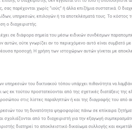
. Επίσης ο διαχειριστής δεν εγγυάται ότι το ίδιο ή οποιοδήποτε 
ς, σας παρέχονται χωρίς “ιούς” ή άλλα επιζήμια συστατικά. Ο δια
ελίδων, υπηρεσιών, επιλογών ή τα αποτελέσματά τους. Το κόστο
ση ο διαχειριστής.
έχει σε διάφορα σημεία του μέσω ειδικών συνδέσμων παραπομπές σ
ν αυτών, ούτε γνωρίζει αν το περιεχόμενο αυτό είναι συμβατό με
έουσα προσοχή. Η χρήση των ιστοχώρων αυτών γίνεται με αποκλε
των υπηρεσιών του δικτυακού τόπου υπάρχει πιθανότητα να λαμβάν
και ως εκ τούτου προστατεύονται από της σχετικές διατάξεις της
προσώπου στις λίστες παραληπτών ή και της διαγραφής του από α
πηρεσιών του τη δυνατότητα ψηφοφορίας πάνω σε επίκαιρα ζητήμα
 σχολιάζονται από το διαχειριστή για την εξαγωγή συμπερασμάτω
ειριστής διατηρεί το αποκλειστικό δικαίωμα συλλογής και εκμετά