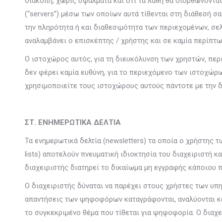
διακοπή, χωρίς σφάλματα και ότι τα λάθη θα διορθώνονται
(“servers”) μέσω των οποίων αυτά τίθενται στη διάθεσή σα
την πληρότητα ή και διαθεσιμότητα των περιεχομένων, σ
αναλαμβάνει ο επισκέπτης / χρήστης και σε καμία περίπτω
Ο ιστοχώρος αυτός, για τη διευκόλυνση των χρηστών, περι
δεν φέρει καμία ευθύνη, για το περιεχόμενο των ιστοχώρω
χρησιμοποιείτε τους ιστοχώρους αυτούς πάντοτε με την δ
ΣΤ. ΕΝΗΜΕΡΩΤΙΚΑ ΔΕΛΤΙΑ
Τα ενημερωτικά δελτία (newsletters) τα οποία ο χρήστης 
lists) αποτελούν πνευματική ιδιοκτησία του διαχειριστή 
διαχειριστής διατηρεί το δικαίωμα μη εγγραφής κάποιου 
Ο διαχειριστής δύναται να παρέχει στους χρήστες των υ
απαντήσεις των ψηφοφόρων καταγράφονται, αναλύονται και
το συγκεκριμένο θέμα που τίθεται για ψηφοφορία. Ο διαχ