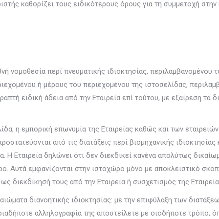
ριστής καθορίζει τους ειδικότερους όρους για τη συμμετοχή στη
θνή νομοθεσία περί πνευματικής ιδιοκτησίας, περιλαμβανομένου τ
ιεχομένου ή μέρους του περιεχομένου της ιστοσελίδας, περιλαμβ
πτή ειδική άδεια από την Εταιρεία επί τούτου, με εξαίρεση τα 
ίδα, η εμπορική επωνυμία της Εταιρείας καθώς και των εταιρειώ
προστατεύονται από τις διατάξεις περί βιομηχανικής ιδιοκτησίας
εια. Η Εταιρεία δηλώνει ότι δεν διεκδικεί κανένα απολύτως δικα
ο. Αυτά εμφανίζονται στην ιστοχώρο μόνο με αποκλειστικό σκοπό
 ως διεκδίκησή τους από την Εταιρεία ή συσχετισμός της Εταιρεί
αιώματα διανοητικής ιδιοκτησίας: με την επιφύλαξη των διατάξ
 οιαδήποτε αλληλογραφία της αποστείλετε με οιοδήποτε τρόπο, όπ