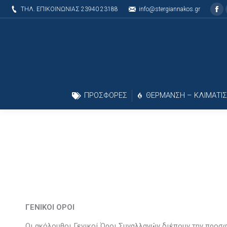
ΤΗΛ. ΕΠΙΚΟΙΝΩΝΙΑΣ 23940 23188
info@stergiannakos.gr
Fa
ΠΡΟΣΦΟΡΕΣ
ΘΕΡΜΑΝΣΗ – ΚΛΙΜΑΤΙ
ΓΕΝΙΚΟΙ ΟΡΟΙ
Οι ακόλουθοι Γενικοί Όροι Συναλλαγών διέπουν την προσφ