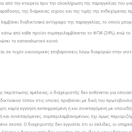
 από την εταιρεία πριν την ολοκλήρωση της παραγγελίας του για 
αράδοσης, της διάρκειας ισχύος και της τιμής της ενδεχόμενης 
λαμβάνει διαδικτυακά αντίγραφο της παραγγελίας, το οποίο μπορ
 κάτω από κάθε προϊόν συμπεριλαμβάνεται το ΦΠΑ (24%), ενώ το 
ρώνει το καταναλωτικό κοινό.
ι σε τυχόν οικονομικές επιβαρύνσεις λόγω διαφορών στην ισοτιμ
 περίπτωσης αμέλειας, ο διαχειριστής δεν ευθύνεται για οποια
δικτυακού τόπου στις οποίες προβαίνει με δική του πρωτοβουλία
ρίς καμία εγγύηση εκπεφρασμένη ή και συνεπαγόμενη με οποιοδήπ
 ή και συνεπαγόμενες, συμπεριλαμβανομένων, όχι όμως περιοριζόμ
νο σκοπό. Ο διαχειριστής δεν εγγυάται ότι οι σελίδες, οι υπηρεσ