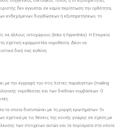
άλλος συγγενικός δικτυακός τόπος ή οι εξυπηρετητές
χειριστής δεν εγγυάται σε καμία περίπτωση την ορθότητα,
ς των ενδεχόμενων διορθώσεων ή εξυπηρετήσεων, το
ε άλλους ιστοχώρους (links ή hyperlinks). Η Εταιρεία
 τη σχετική εφαρμοστέα νομοθεσία. Δέον να
ιστικά δική σας ευθύνη.
ει με την εγγραφή του στις λίστες παραληπτών (mailing
 ελληνικής νομοθεσίας και των διεθνών συμβάσεων. Ο
υτές.
τα τα οποία διατυπώνει με τη μορφή ερωτημάτων. Οι
ν σχετικά με τις θέσεις της κοινής γνώμης σε σχέση με
λλευσης των στοιχείων αυτών και τα πορίσματα στα οποία