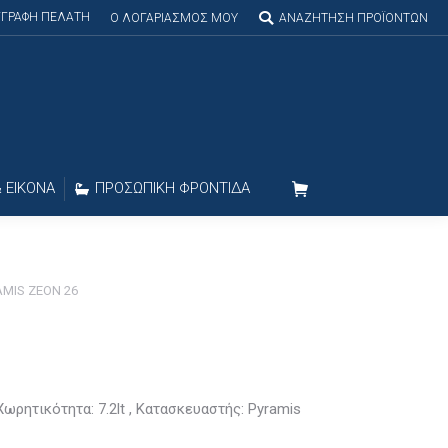
ΕΓΓΡΑΦΗ ΠΕΛΑΤΗ
Search:
O ΛΟΓΑΡΙΑΣΜΟΣ MOY
ΑΝΑΖΗΤΗΣΗ ΠΡΟΪΟΝΤΩΝ
 ΕΙΚΟΝΑ
ΠΡΟΣΩΠΙΚΗ ΦΡΟΝΤΙΔΑ
AMIS ZEON 26
Χωρητικότητα: 7.2lt , Κατασκευαστής: Pyramis