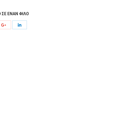
 ΣΕ ΕΝΑΝ ΦΙΛΟ
e
Share
Share
with
with
rest
Google+
LinkedIn