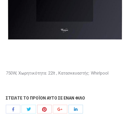
750W, Χωρητικότητα: 22lt , Κατασκευαστής: Whirlpool
ΣΤΕΙΛΤΕ ΤΟ ΠΡΟΪΟΝ ΑΥΤΟ ΣΕ ΕΝΑΝ ΦΙΛΟ
Share
Share
Share
Share
Share
with
with
with
with
with
Twitter
Pinterest
Facebook
Google+
LinkedIn