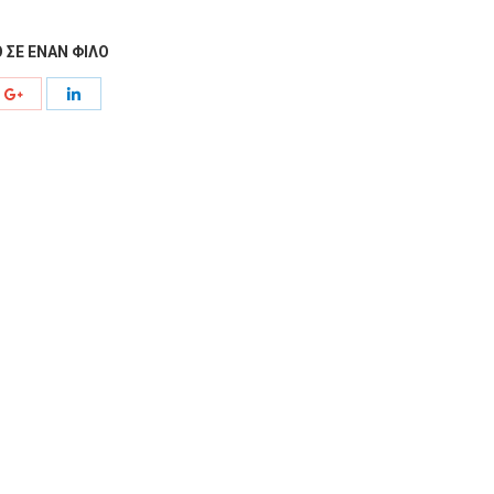
 ΣΕ ΕΝΑΝ ΦΙΛΟ
e
Share
Share
with
with
rest
Google+
LinkedIn