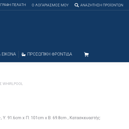
ΕΓΓΡΑΦΗ ΠΕΛΑΤΗ
Search:
O ΛΟΓΑΡΙΑΣΜΟΣ MOY
ΑΝΑΖΗΤΗΣΗ ΠΡΟΪΟΝΤΩΝ
 ΕΙΚΟΝΑ
ΠΡΟΣΩΠΙΚΗ ΦΡΟΝΤΙΔΑ
Σ WHIRLPOOL
, Y: 91.6cm x Π: 101cm x Β: 69.8cm , Κατασκευαστής: