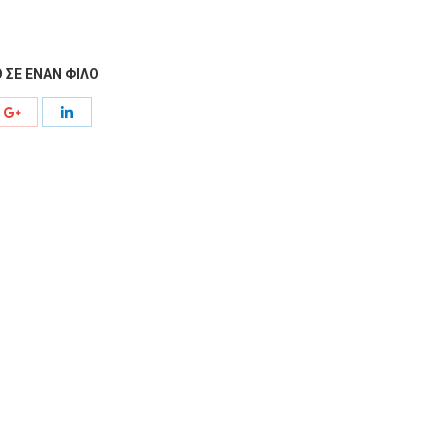
 ΣΕ ΕΝΑΝ ΦΙΛΟ
e
Share
Share
with
with
rest
Google+
LinkedIn